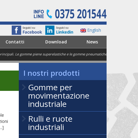
English
Contatti
Download
News
e principali. Le gomme piene superelastiche e le gomme pneumatiche. Le prime, ampiame
I nostri prodotti
Gomme per
movimentazione
industriale
le
Rulli e ruote
zioni
industriali
.]