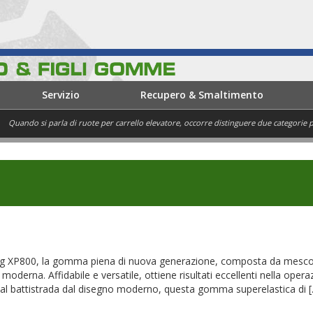
Servizio
Recupero & Smaltimento
Quando si parla di ruote per carrello elevatore, occorre distinguere due categori
borg XP800, la gomma piena di nuova generazione, composta da mesco
 moderna. Affidabile e versatile, ottiene risultati eccellenti nella opera
al battistrada dal disegno moderno, questa gomma superelastica di [..