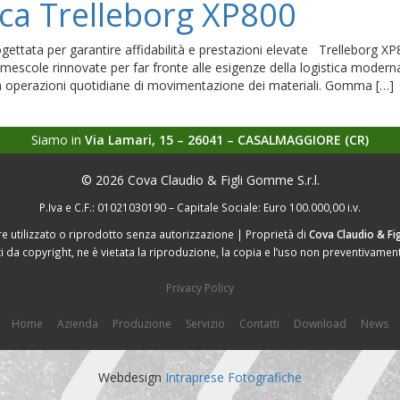
ca Trelleborg XP800
ettata per garantire affidabilità e prestazioni elevate Trelleborg XP
cole rinnovate per far fronte alle esigenze della logistica modern
 nella operazioni quotidiane di movimentazione dei materiali. Gomma […]
Siamo in
Via Lamari, 15 – 26041 – CASALMAGGIORE (CR)
© 2026 Cova Claudio & Figli Gomme S.r.l.
P.Iva e C.F.: 01021030190 – Capitale Sociale: Euro 100.000,00 i.v.
 utilizzato o riprodotto senza autorizzazione | Proprietà di
Cova Claudio & Fig
i da copyright, ne è vietata la riproduzione, la copia e l’uso non preventivament
Privacy Policy
Home
Azienda
Produzione
Servizio
Contatti
Download
News
Webdesign
Intraprese Fotografiche