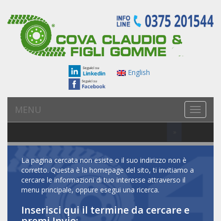
English
MENU
T
o
g
»
Gomme piene per carrelli: una panoramica sul mercato
Le g
NEWS
g
l
e
La pagina cercata non esiste o il suo indirizzo non è
n
corretto. Questa è la homepage del sito, ti invitiamo a
a
cercare le informazioni di tuo interesse attraverso il
v
menu principale, oppure esegui una ricerca.
i
Inserisci qui il termine da cercare e
g
premi Invio:
a