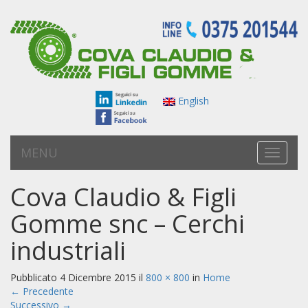
English
MENU
T
o
g
Cova Claudio & Figli
g
l
Gomme snc – Cerchi
e
n
industriali
a
v
Pubblicato
4 Dicembre 2015
il
800 × 800
in
Home
i
←
Precedente
g
Successivo
→
a