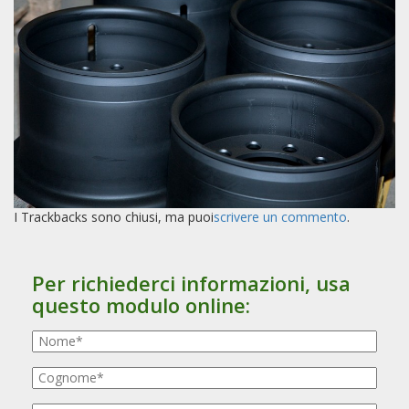
t
i
o
n
I Trackbacks sono chiusi, ma puoi
scrivere un commento
.
Per richiederci informazioni, usa
questo modulo online: