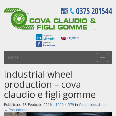
English
MENU
T
o
g
industrial wheel
g
l
production – cova
e
n
claudio e figli gomme
a
v
Pubblicato
18 Febbraio 2016
il
1000 × 579
in
Cerchi industriali
i
←
Precedente
g
a