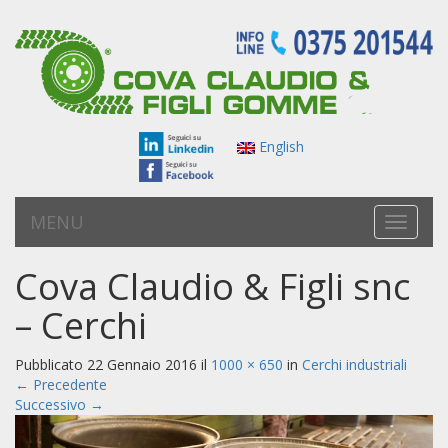
English
MENU
T
o
g
Cova Claudio & Figli snc
g
l
– Cerchi
e
n
a
Pubblicato
22 Gennaio 2016
il
1000 × 650
in
Cerchi industriali
v
←
Precedente
i
Successivo
→
g
a