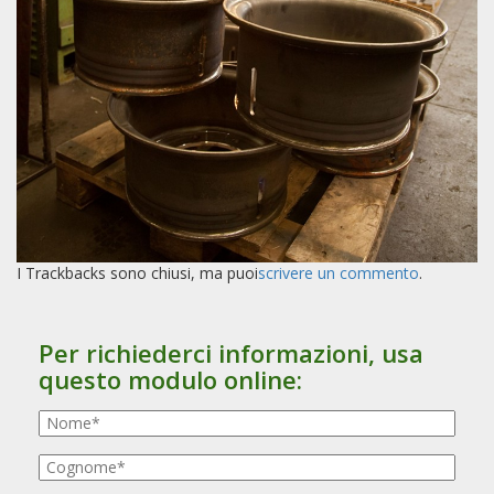
t
i
o
n
I Trackbacks sono chiusi, ma puoi
scrivere un commento
.
Per richiederci informazioni, usa
questo modulo online: